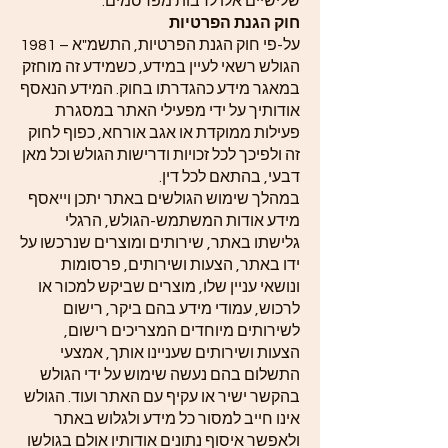
שלישיים אלו לרבות מפרסמים.
חוק הגנת הפרטיות
על-פי חוק הגנת הפרטיות, התשמ"א – 1981
הגולש רשאי לעיין במידע, כשמידע זה מוחזק
במאגר מידע כהגדרתו בחוק. המידע הנאסף
אודותיך על ידי מפעילי האתר במסגרת
פעילות ממוקדת או אגב אורחא, כפוף לחוק
זה ולפיכך לכל זכויות ודרישות הגולש וכל מאן
דבעי, בהתאם לכל דין.
במהלך שימוש הגולשים באתר יתכן וייאסף
מידע אודות המשתמש-הגולש, הרגלי
גלישתו באתר, שירותים ומוצרים שנרכשו על
ידו באתר, הצעות ושירותים, פרסומות
ונושאי עניין שלו, מוצרים שביקש למכור או
לרכוש, עמודי מידע בהם ביקר, רישום
לשירותים מיוחדים המצריכים רישום,
הצעות ושירותים שעניינו אותך, אמצעי
התשלום בהם נעשה שימוש על ידי הגולש
בהקשר ישיר או עקיף עם האתר ועוד. הגולש
אינו חייב למסור כל מידע ולגלוש באתר
ולאפשר איסוף נתונים אודותיו אולם בגולשו