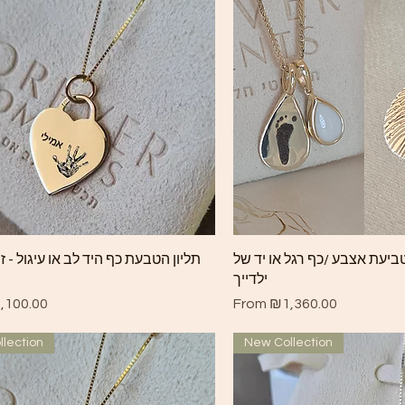
Quick View
Quick View
טביעת אצבע /כף רגל או יד של
תליון הטבעת כף היד לב או עיגול - 
ילדייך
ce
Sale Price
,100.00
From
₪1,360.00
lection
New Collection