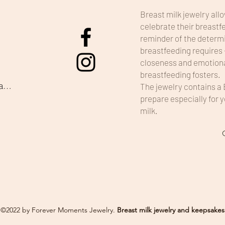
Breast milk jewelry all
celebrate their breastf
reminder of the determ
breastfeeding requires 
closeness and emotiona
breastfeeding fosters.
Accessibility statement
The jewelry contains a 
prepare especially for 
milk.
©2022 by Forever Moments Jewelry.
Breast milk jewelry and keepsakes