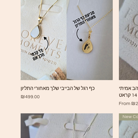
Quick View
זהב אמיתי
כף רגל של הבייבי שלך מאחורי התליון
14 קראט
Price
₪499.00
Sale Pri
From
₪2
New Col