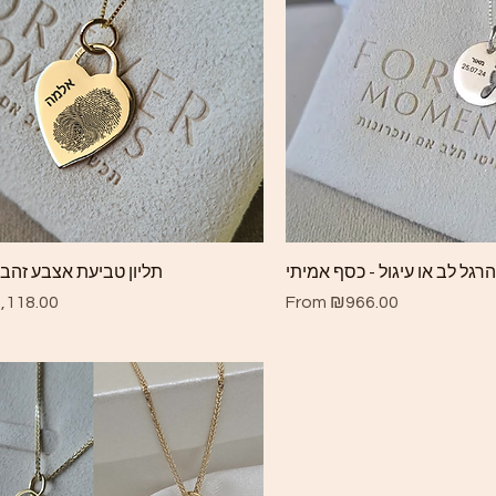
Quick View
Quick View
רגל לב או עיגול - כסף אמיתי
תליון טביעת אצבע זהב 14 קראט
ce
Sale Price
,118.00
From
₪966.00