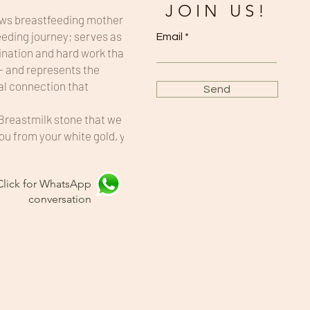
JOIN US!
ows breastfeeding mothers to
eeding journey; serves as a
Email
ination and hard work that
- and represents the
l connection that
Send
Breastmilk stone that we
you from your white gold, your
Click for WhatsApp
conversation