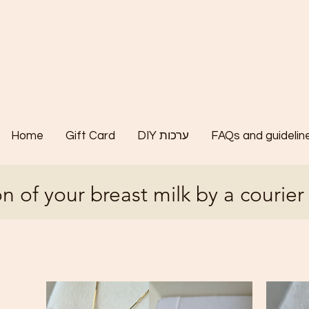
Home
Gift Card
DIY ערכות
FAQs and guidelin
n of your breast milk by a courier