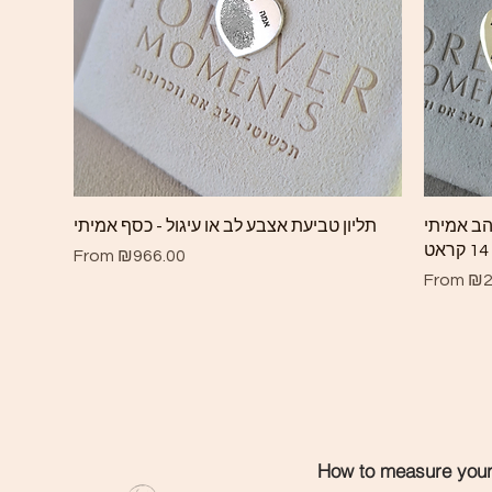
Quick View
זהב אמיתי
תליון טביעת אצבע לב או עיגול - כסף אמיתי
14 קראט
Sale Price
From
₪966.00
Sale Pri
From
₪2
How to measure your 