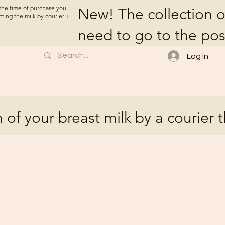
t the time of purchase you
New! The collection o
cting the milk by courier +
need to go to the pos
Log In
 of your breast milk by a courier 