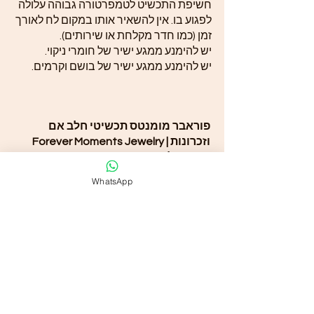
חשיפת התכשיט לטמפרטורה גבוהה עלולה
לפגוע בו. אין להשאיר אותו במקום לח לאורך
זמן (כמו חדר מקלחת או שירותים).
יש להימנע ממגע ישיר של חומרי ניקוי.
יש להימנע ממגע ישיר של בושם וקרמים.
פוראבר מומנטס תכשיטי חלב אם
וזכרונות | Forever Moments Jewelry
*אין החלפות או החזרות - התכשיט מיוצר
במיוחד עבורך.
WhatsApp
Would you like to add a vial of
your processed breast milk to
the order?