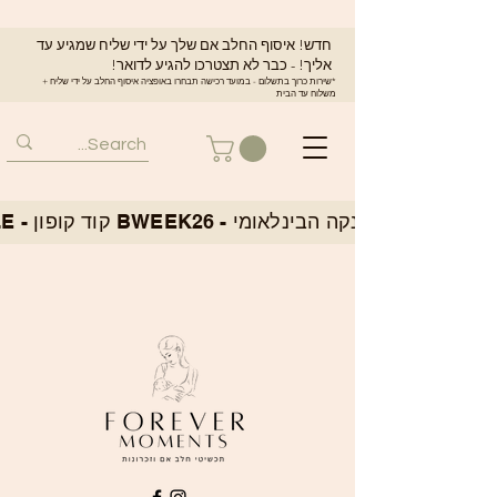
חדש! איסוף החלב אם שלך על ידי שליח שמגיע עד
אליך! - כבר לא תצטרכו להגיע לדואר!
*שירות כרוך בתשלום - במועד רכישה תבחרו באופציה איסוף החלב על ידי שליח +
משלוח עד הבית