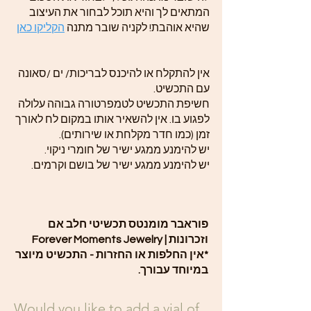
המתאים לך והיא תוכל לבחור את העיצוב
שהיא אוהבת! לקניה שובר מתנה
הקליקו כאן
אין להתקלח או להיכנס לבריכות/ ים /סאונה
עם התכשיט.
חשיפת התכשיט לטמפרטורה גבוהה עלולה
לפגוע בו. אין להשאיר אותו במקום לח לאורך
זמן (כמו חדר מקלחת או שירותים).
יש להימנע ממגע ישיר של חומרי ניקוי.
יש להימנע ממגע ישיר של בושם וקרמים.
פוראבר מומנטס תכשיטי חלב אם
וזכרונות | Forever Moments Jewelry
*אין החלפות או החזרות - התכשיט מיוצר
במיוחד עבורך.
Would you like to add a vial of