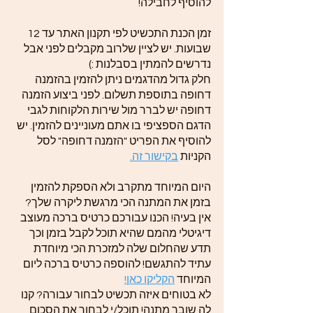
להוסיף לחבילה!
זמן הכנת התכשיט לפי תקנון האתר עד 12
שבועות. יש לציין שלרוב מקבלים לפני אבל
נדרשים להמתין בסבלנות :)
חלק גדול מהדגמים ניתן להזמין בהזמנה
דחופה בתוספת תשלום. לפני ביצוע הזמנה
דחופה יש לברר מול שירות הלקוחות לגבי
הדגם הספציפי בו אתם מעוניינים להזמין. יש
להוסיף את הפריט "הזמנה דחופה" לסל
הקניות
בקישור זה.
היום המיוחד מתקרב ולא הספקת להזמין
בזמן את המתנה הכי מרגשת ליקרה שלך?
אין בעיה! הכנו עבורכם כרטיס ברכה מעוצב
דיגיטלי מהמם שהיא תוכל לקבל בזמן וכך
תדע שהחלום שלה למזכרת הכי מיוחדת
עתיד להתגשם! להוספה כרטיס ברכה ליום
המיוחד
הקליקו כאן!
לא בטוחים איזה תכשיט לבחור עבורה? קנו
לה שובר מתנה! תוכל/י לבחור את הסכום