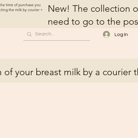
t the time of purchase you
New! The collection o
cting the milk by courier +
need to go to the pos
Log In
 of your breast milk by a courier 