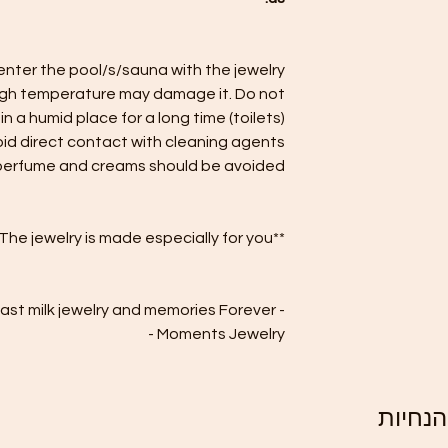
nter the pool/s/sauna with the jewelry.
high temperature may damage it. Do not
in a humid place for a long time (toilets).
id direct contact with cleaning agents.
 perfume and creams should be avoided.
**Not replaceable - The jewelry is made especially for you.
ast milk jewelry and memories Forever
Moments Jewelry -
נחיות