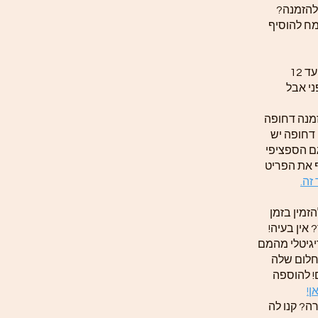
 להזמנה
ח להוסיף
זמן הכנת התכשיט לפי תקנון האתר עד 12
ני אבל
זמנה דחופה
 דחופה יש
ם הספציפי
ף את הפריט
 זה
זמין בזמן
 אין בעיה
יגיטלי מהמם
חלום שלה
! להוספה
אן
ה? קנו לה