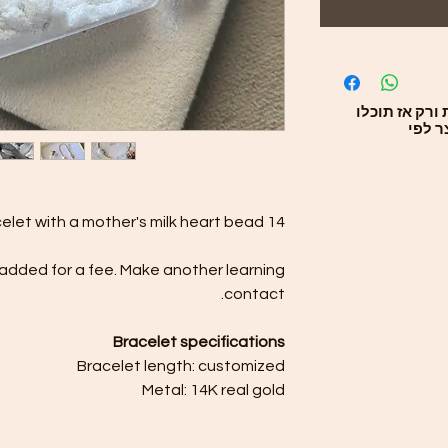
*רק אז תוכלו
ר לפי
14 carat gold small beads bracelet with a mother's milk heart bead.
added for a fee. Make another learning
contact.
Bracelet specifications
Bracelet length: customized
Metal: 14K real gold