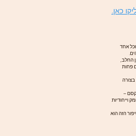
יקו כאן
וכל אחד
הים
ן החלב
ם פחות
 בצורה
מהקסם
ק וייחודיות
פור הזה הוא