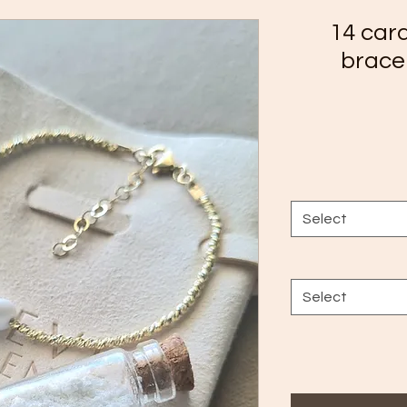
14 car
bracel
Select
Select