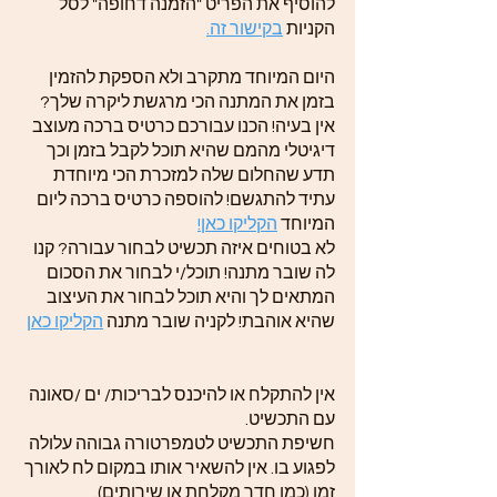
להוסיף את הפריט "הזמנה דחופה" לסל
הקניות
בקישור זה.
היום המיוחד מתקרב ולא הספקת להזמין
בזמן את המתנה הכי מרגשת ליקרה שלך?
אין בעיה! הכנו עבורכם כרטיס ברכה מעוצב
דיגיטלי מהמם שהיא תוכל לקבל בזמן וכך
תדע שהחלום שלה למזכרת הכי מיוחדת
עתיד להתגשם! להוספה כרטיס ברכה ליום
המיוחד
הקליקו כאן!
לא בטוחים איזה תכשיט לבחור עבורה? קנו
לה שובר מתנה! תוכל/י לבחור את הסכום
המתאים לך והיא תוכל לבחור את העיצוב
שהיא אוהבת! לקניה שובר מתנה
הקליקו כאן
אין להתקלח או להיכנס לבריכות/ ים /סאונה
עם התכשיט.
חשיפת התכשיט לטמפרטורה גבוהה עלולה
לפגוע בו. אין להשאיר אותו במקום לח לאורך
זמן (כמו חדר מקלחת או שירותים).