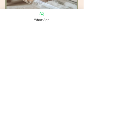
WhatsApp
Little glass bottle
containing
processed
breastmilk
Price
₪65.00
Add to Cart