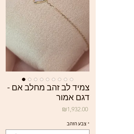
צמיד לב זהב מחלב אם -
דגם אמור
Price
₪1,932.00
*
צבע הזהב