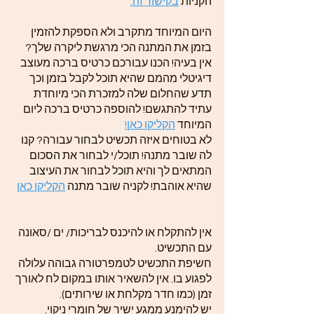
הקניות
בקישור זה.
היום המיוחד מתקרב ולא הספקת להזמין
בזמן את המתנה הכי מרגשת ליקרה שלך?
אין בעיה! הכנו עבורכם כרטיס ברכה מעוצב
דיגיטלי מהמם שהיא תוכל לקבל בזמן וכך
תדע שהחלום שלה למזכרת הכי מיוחדת
עתיד להתגשם! להוספה כרטיס ברכה ליום
המיוחד
הקליקו כאן!
לא בטוחים איזה תכשיט לבחור עבורה? קנו
לה שובר מתנה! תוכל/י לבחור את הסכום
המתאים לך והיא תוכל לבחור את העיצוב
שהיא אוהבת! לקניה שובר מתנה
הקליקו כאן
אין להתקלח או להיכנס לבריכות/ ים /סאונה
עם התכשיט.
חשיפת התכשיט לטמפרטורה גבוהה עלולה
לפגוע בו. אין להשאיר אותו במקום לח לאורך
זמן (כמו חדר מקלחת או שירותים).
יש להימנע ממגע ישיר של חומרי ניקוי.