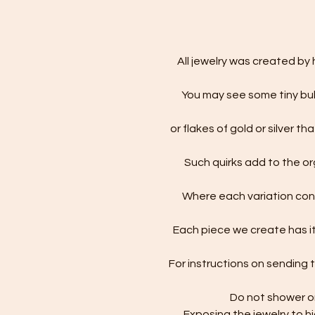
All jewelry was created by
You may see some tiny bubb
or flakes of gold or silver t
Such quirks add to the o
Where each variation con
Each piece we create has i
For instructions on sending 
Do not shower or
Exposing the jewelry to 