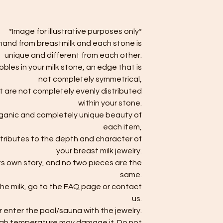
*Image for illustrative purposes only*
 hand from breastmilk and each stone is
unique and different from each other.
les in your milk stone, an edge that is
not completely symmetrical,
hat are not completely evenly distributed
within your stone.
rganic and completely unique beauty of
each item,
tributes to the depth and character of
your breast milk jewelry.
ts own story, and no two pieces are the
same.
the milk, go to the FAQ page or contact
us.
 enter the pool/sauna with the jewelry.
high temperature may damage it. Do not