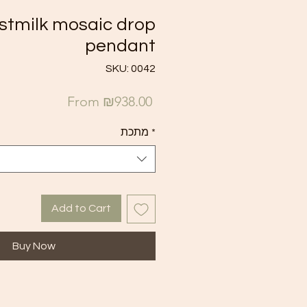
stmilk mosaic drop
pendant
SKU: 0042
Sale
From
₪938.00
Price
מתכת
*
Add to Cart
Buy Now