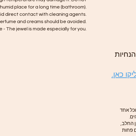
a humid place for a long time (bathroom).
id direct contact with cleaning agents.
perfume and creams should be avoided.
- The jewel is made especially for you.
נחיות
יקו כאן
וכל אחד
הים
ן החלב
ם פחות