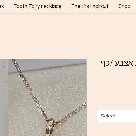
es
Tooth Fairy necklace
The first haircut
Shop
 אצבע /כף
Select