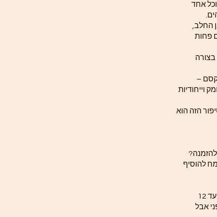
וכל אחד
ים.
 החלב,
ם פחות
 בצורה
קסם –
ק וייחודיות
פור הזה הוא
להזמנה?
ח להוסיף
זמן הכנת התכשיט לפי תקנון האתר עד 12
ני אבל