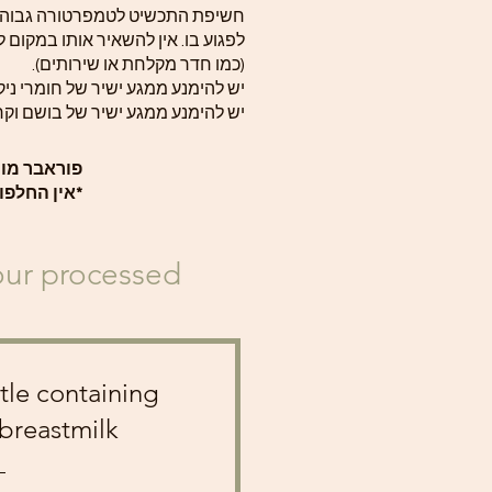
חשיפת התכשיט לטמפרטורה גבוהה
לפגוע בו. אין להשאיר אותו במקום ל
(כמו חדר מקלחת או שירותים).
יש להימנע ממגע ישיר של חומרי ניקו
יש להימנע ממגע ישיר של בושם וקר
פוראבר מומנטס תכ
*אין החלפו
your processed
ttle containing
breastmilk