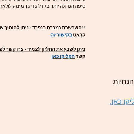
טיפה הגדולה יותר בגודל 12*16 מ"מ + לולאה
**
קראט
בקישור זה
ניתן לשבץ את התליון לצמיד - צרו קשר לפ
קשר
הקליקו כאן
נחיות
קו כאן.