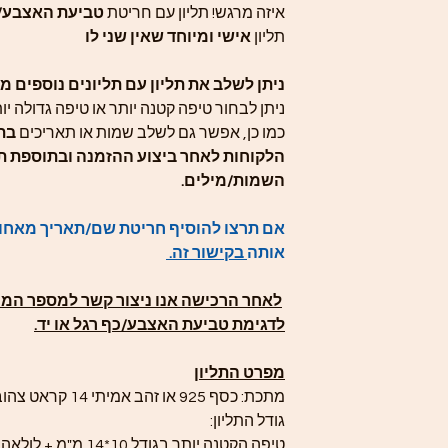
איזה מרגש! תליון עם חריטת
טביעת האצבע/כ
תליון
אישי ומיוחד שאין שני לו
ניתן לשלב את תליון עם תליונים נוספים מ
ניתן לבחור טיפה קטנה יותר או טיפה גדולה יו
כמו כן, אפשר גם לשלב שמות או תאריכים
בתי
הלקוחות לאחר ביצוע ההזמנה ובתוספת ת
השמות/מילים.
אם תרצו להוסיף חריטת שם/תאריך מאחורי
אותה
בקישור זה.
לאחר הרכישה אנו ניצור קשר למספר המו
לדגימת טביעת האצבע/כף רגל או יד.
מפרט התליון
מתכת: כסף 925 או זהב אמיתי 14 קראט צהוב / לבן / אדום
גודל התליון:
טיפה הקטנה יותר בגודל 10*14 מ"מ + לולאה