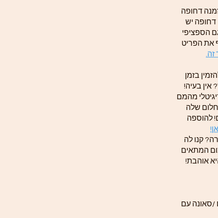
זמנה דחופה
 דחופה יש
ם הספציפי
ף את הפריט
זה.
זמין בזמן
אין בעיה!
יגיטלי מהמם
חלום שלה
! להוספה
ן!
ה? קנו לה
ום המתאים
יא אוהבת!
 /סאונה עם