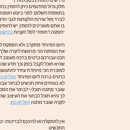
נדרשים להמתין בסבלנות :)
חלק גדול מהדגמים ניתן להזמין בה
בתוספת תשלום. לפני ביצוע הזמנה
לברר מול שירות הלקוחות לגבי הדג
בו אתם מעוניינים להזמין. יש להוסי
"הזמנה דחופה" לסל הקניות
בקישור 
היום המיוחד מתקרב ולא הספקת לה
את המתנה הכי מרגשת ליקרה שלך? 
הכנו עבורכם כרטיס ברכה מעוצב ד
שהיא תוכל לקבל בזמן וכך תדע שה
למזכרת הכי מיוחדת עתיד להתגשם
כרטיס ברכה ליום המיוחד
הקליקו כא
לא בטוחים איזה תכשיט לבחור עבור
שובר מתנה! תוכל/י לבחור את הסכ
לך והיא תוכל לבחור את העיצוב שה
לקניה שובר מתנה
הקליקו כאן
אין להתקלח או להיכנס לבריכות/ ים
התכשיט.