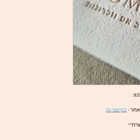
בקישור זה
שרת**