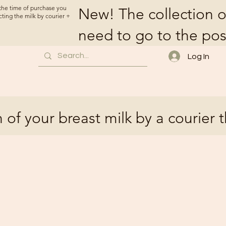
t the time of purchase you
New! The collection o
cting the milk by courier +
need to go to the pos
Log In
 of your breast milk by a courier 