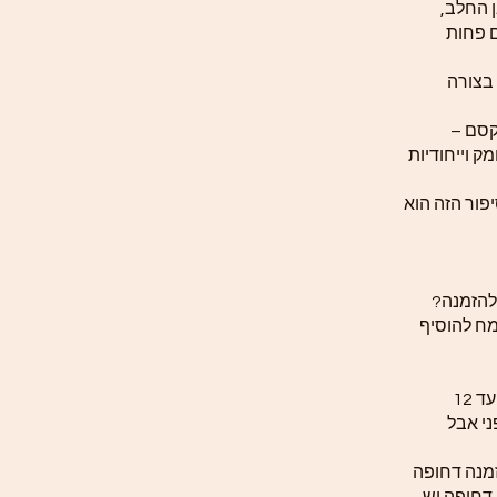
 החלב,
ם פחות
 בצורה
קסם –
ק וייחודיות
פור הזה הוא
להזמנה?
ח להוסיף
זמן הכנת התכשיט לפי תקנון האתר עד 12
ני אבל
זמנה דחופה