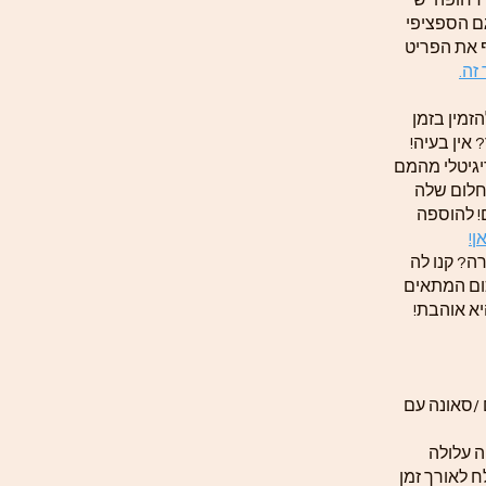
 דחופה יש
ם הספציפי
ף את הפריט
זה.
זמין בזמן
אין בעיה!
יגיטלי מהמם
חלום שלה
! להוספה
ן!
ה? קנו לה
ום המתאים
יא אוהבת!
 /סאונה עם
 עלולה
ח לאורך זמן