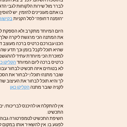
בתוספת תשלום. לפני ביצוע הזמנה
לברר מול שירות הלקוחות לגבי הדג
בו אתם מעוניינים להזמין. יש להוסי
"הזמנה דחופה" לסל הקניות
בקישור 
היום המיוחד מתקרב ולא הספקת לה
את המתנה הכי מרגשת ליקרה שלך? 
הכנו עבורכם כרטיס ברכה מעוצב ד
שהיא תוכל לקבל בזמן וכך תדע שה
למזכרת הכי מיוחדת עתיד להתגשם
כרטיס ברכה ליום המיוחד
הקליקו כא
לא בטוחים איזה תכשיט לבחור עבור
שובר מתנה! תוכל/י לבחור את הסכ
לך והיא תוכל לבחור את העיצוב שה
לקניה שובר מתנה
הקליקו כאן
אין להתקלח או להיכנס לבריכות/ ים
התכשיט.
חשיפת התכשיט לטמפרטורה גבוהה
לפגוע בו. אין להשאיר אותו במקום ל