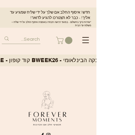
חדש! איסוף החלב אם שלך על ידי שליח שמגיע עד
אליך! - כבר לא תצטרכו להגיע לדואר!
*שירות כרוך בתשלום - במועד רכישה תבחרו באופציה איסוף החלב על ידי שליח +
משלוח עד הבית