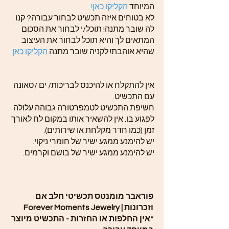
המיוחד
הקליקו כאן!
לא בטוחים איזה תכשיט לבחור עבורה? קנו
לה שובר מתנה! תוכל/י לבחור את הסכום
המתאים לך והיא תוכל לבחור את העיצוב
שהיא אוהבת! לקניה שובר מתנה
הקליקו כאן
אין להתקלח או להיכנס לבריכות/ ים /סאונה
עם התכשיט.
חשיפת התכשיט לטמפרטורה גבוהה עלולה
לפגוע בו. אין להשאיר אותו במקום לח לאורך
זמן (כמו חדר מקלחת או שירותים).
יש להימנע ממגע ישיר של חומרי ניקוי.
יש להימנע ממגע ישיר של בושם וקרמים.
פוראבר מומנטס תכשיטי חלב אם
וזכרונות | Forever Moments Jewelry
*אין החלפות או החזרות - התכשיט מיוצר