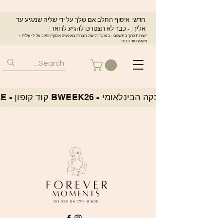
חדש! איסוף החלב אם שלך על ידי שליח שמגיע עד
אליך! - כבר לא תצטרכו להגיע לדואר!
*שירות כרוך בתשלום - במועד רכישה תבחרו באופציה איסוף החלב על ידי שליח +
משלוח עד הבית