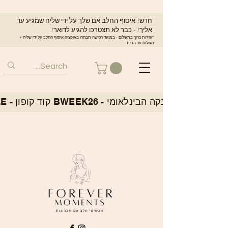
חדש! איסוף החלב אם שלך על ידי שליח שמגיע עד
אליך! - כבר לא תצטרכו להגיע לדואר!
*שירות כרוך בתשלום - במועד רכישה תבחרו באופציה איסוף החלב על ידי שליח +
משלוח עד הבית