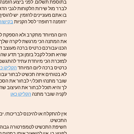
בתוספת תשלום. לפני ביצוע הזמנה
לברר מול שירות הלקוחות לגבי הדג
בו אתם מעוניינים להזמין. יש להוסי
"הזמנה דחופה" לסל הקניות
בקישור 
היום המיוחד מתקרב ולא הספקת לה
את המתנה הכי מרגשת ליקרה שלך? 
הכנו עבורכם כרטיס ברכה מעוצב ד
שהיא תוכל לקבל בזמן וכך תדע שה
למזכרת הכי מיוחדת עתיד להתגשם
כרטיס ברכה ליום המיוחד
הקליקו כא
לא בטוחים איזה תכשיט לבחור עבור
שובר מתנה! תוכל/י לבחור את הסכ
לך והיא תוכל לבחור את העיצוב שה
לקניה שובר מתנה
הקליקו כאן
אין להתקלח או להיכנס לבריכות/ ים
התכשיט.
חשיפת התכשיט לטמפרטורה גבוהה
לפגוע בו. אין להשאיר אותו במקום ל