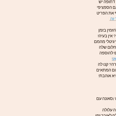
 דחופה יש
ם הספציפי
ף את הפריט
זה.
זמין בזמן
אין בעיה!
יגיטלי מהמם
חלום שלה
! להוספה
ן!
ה? קנו לה
ום המתאים
יא אוהבת!
 /סאונה עם
 עלולה
ח לאורך זמן