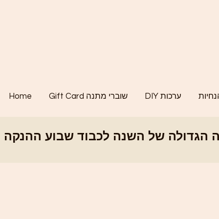
נחיות
DIY ערכות
Gift Card שוברי מתנה
Home
לה של השנה לכבוד שבוע ההנקה הבינלאומי - SALE - קוד קופון BWEEK26 - ההנחה הגדולה של