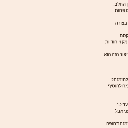
 החלב,
ם פחות
 בצורה
קסם –
ק וייחודיות
פור הזה הוא
להזמנה?
ח להוסיף
זמן הכנת התכשיט לפי תקנון האתר עד 12
ני אבל
זמנה דחופה