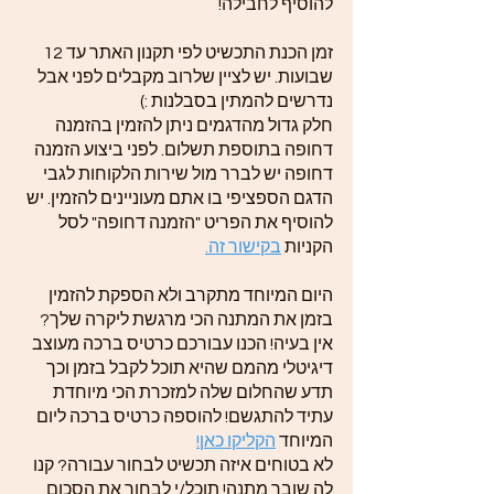
להוסיף לחבילה!
זמן הכנת התכשיט לפי תקנון האתר עד 12
שבועות. יש לציין שלרוב מקבלים לפני אבל
נדרשים להמתין בסבלנות :)
חלק גדול מהדגמים ניתן להזמין בהזמנה
דחופה בתוספת תשלום. לפני ביצוע הזמנה
דחופה יש לברר מול שירות הלקוחות לגבי
הדגם הספציפי בו אתם מעוניינים להזמין. יש
להוסיף את הפריט "הזמנה דחופה" לסל
הקניות
בקישור זה.
היום המיוחד מתקרב ולא הספקת להזמין
בזמן את המתנה הכי מרגשת ליקרה שלך?
אין בעיה! הכנו עבורכם כרטיס ברכה מעוצב
דיגיטלי מהמם שהיא תוכל לקבל בזמן וכך
תדע שהחלום שלה למזכרת הכי מיוחדת
עתיד להתגשם! להוספה כרטיס ברכה ליום
המיוחד
הקליקו כאן!
לא בטוחים איזה תכשיט לבחור עבורה? קנו
לה שובר מתנה! תוכל/י לבחור את הסכום