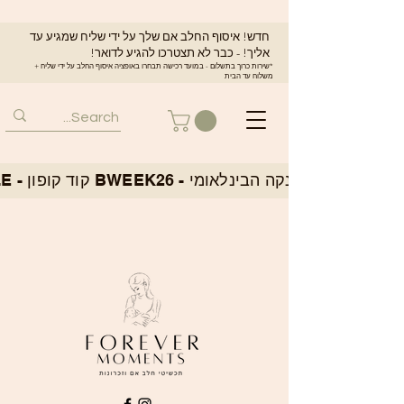
חדש! איסוף החלב אם שלך על ידי שליח שמגיע עד
אליך! - כבר לא תצטרכו להגיע לדואר!
*שירות כרוך בתשלום - במועד רכישה תבחרו באופציה איסוף החלב על ידי שליח +
משלוח עד הבית