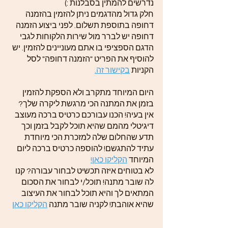
נדרשים להמתין בסבלנות :)
חלק גדול מהדגמים ניתן להזמין בהזמנה
דחופה בתוספת תשלום. לפני ביצוע הזמנה
דחופה יש לברר מול שירות הלקוחות לגבי
הדגם הספציפי בו אתם מעוניינים להזמין. יש
להוסיף את הפריט "הזמנה דחופה" לסל
הקניות
בקישור זה.
היום המיוחד מתקרב ולא הספקת להזמין
בזמן את המתנה הכי מרגשת ליקרה שלך?
אין בעיה! הכנו עבורכם כרטיס ברכה מעוצב
דיגיטלי מהמם שהיא תוכל לקבל בזמן וכך
תדע שהחלום שלה למזכרת הכי מיוחדת
עתיד להתגשם! להוספה כרטיס ברכה ליום
המיוחד
הקליקו כאן!
לא בטוחים איזה תכשיט לבחור עבורה? קנו
לה שובר מתנה! תוכל/י לבחור את הסכום
המתאים לך והיא תוכל לבחור את העיצוב
שהיא אוהבת! לקניה שובר מתנה
הקליקו כאן