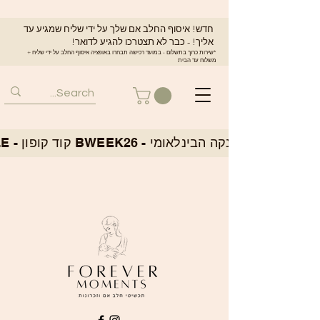
חדש! איסוף החלב אם שלך על ידי שליח שמגיע עד
אליך! - כבר לא תצטרכו להגיע לדואר!
*שירות כרוך בתשלום - במועד רכישה תבחרו באופציה איסוף החלב על ידי שליח +
משלוח עד הבית