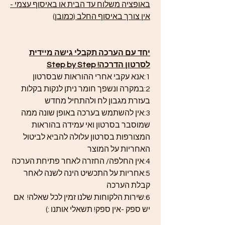
באופציה משלוח עד הבית או באיסוף עצמי -
אין צורך באיסוף החלב (כמובן)
יחד עם הערכה תקבלי גישה מיידית
לסרטון הדרכה! Step by Step
1:אנא עקבי אחרי ההוראות שבסרטון
2:במקרה ונשפך חומר ניתן לנקות בקלות
בעזרת מגבון לח ולהתחיל מחדש
3:אין להשתמש בערכה באופן שונה ממה
שמוסבר בסרטון ואי עמידה בהוראות
המצורפות בסרטון עלולה להביא לביטול
האחריות על המוצר
4:אין החלפה/ החזרה לאחר פתיחת הערכה
5:אחריות על התכשיט הינה לשנה לאחר
קבלת הערכה
6:שירות הלקוחות שלנו זמין לכל שאלה! אם
יש ספק -אין ספק! תשאלי אותנו :)