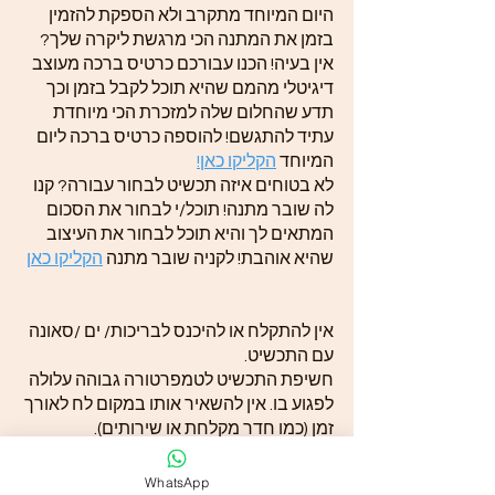
היום המיוחד מתקרב ולא הספקת להזמין
בזמן את המתנה הכי מרגשת ליקרה שלך?
אין בעיה! הכנו עבורכם כרטיס ברכה מעוצב
דיגיטלי מהמם שהיא תוכל לקבל בזמן וכך
תדע שהחלום שלה למזכרת הכי מיוחדת
עתיד להתגשם! להוספה כרטיס ברכה ליום
המיוחד
הקליקו כאן!
לא בטוחים איזה תכשיט לבחור עבורה? קנו
לה שובר מתנה! תוכל/י לבחור את הסכום
המתאים לך והיא תוכל לבחור את העיצוב
שהיא אוהבת! לקניה שובר מתנה
הקליקו כאן
אין להתקלח או להיכנס לבריכות/ ים /סאונה
עם התכשיט.
חשיפת התכשיט לטמפרטורה גבוהה עלולה
לפגוע בו. אין להשאיר אותו במקום לח לאורך
זמן (כמו חדר מקלחת או שירותים).
יש להימנע ממגע ישיר של חומרי ניקוי.
יש להימנע ממגע ישיר של בושם וקרמים.
WhatsApp