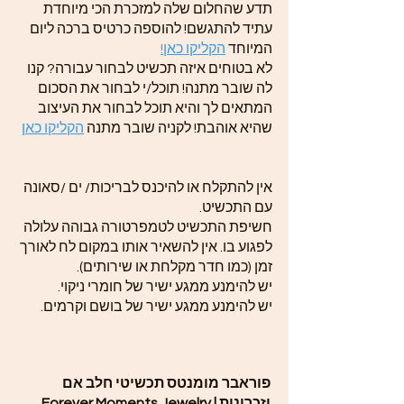
תדע שהחלום שלה למזכרת הכי מיוחדת
עתיד להתגשם! להוספה כרטיס ברכה ליום
המיוחד
הקליקו כאן!
לא בטוחים איזה תכשיט לבחור עבורה? קנו
לה שובר מתנה! תוכל/י לבחור את הסכום
המתאים לך והיא תוכל לבחור את העיצוב
שהיא אוהבת! לקניה שובר מתנה
הקליקו כאן
אין להתקלח או להיכנס לבריכות/ ים /סאונה
עם התכשיט.
חשיפת התכשיט לטמפרטורה גבוהה עלולה
לפגוע בו. אין להשאיר אותו במקום לח לאורך
זמן (כמו חדר מקלחת או שירותים).
יש להימנע ממגע ישיר של חומרי ניקוי.
יש להימנע ממגע ישיר של בושם וקרמים.
פוראבר מומנטס תכשיטי חלב אם
וזכרונות | Forever Moments Jewelry