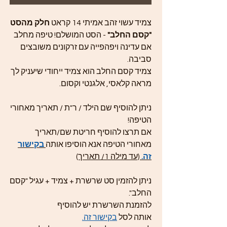
צמיד עשוי זהב אמיתי 14 קראט
חלק מהסט
"קסם החלב"
- הסט המושלם! טיפה מחלב
אם עדינה ויפהפייה עם זרקונים משובצים
סביבה.
צמיד קסם החלב הוא צמיד ייחודי שיעניק לך
מראה קלאסי, אלגנטי וקסום.
ניתן להוסיף שם הילד / ר"ת / תאריך מאחורי
הטיפה!
אם תרצו להוסיף חריטת שם/תאריך
מאחורי הטיפה אנא הוסיפו אותה
בקישור
זה.
(עד מילה 1/ תאריך)
ניתן להזמין סט שרשרת + צמיד + עגיל "קסם
החלב".
להזמנת השרשרת יש להוסיף
אותה לסל
בקישור זה.