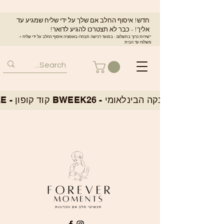
חדש! איסוף החלב אם שלך על ידי שליח שמגיע עד
אליך! - כבר לא תצטרכו להגיע לדואר!
*שירות כרוך בתשלום - במועד רכישה תבחרו באופציה איסוף החלב על ידי שליח +
משלוח עד הבית