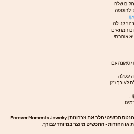
חלום שלה
! להוספה
ן!
ה? קנו לה
ום המתאים
יא אוהבת!
 /סאונה עם
 עלולה
ח לאורך זמן
י.
מים.
שיטי חלב אם וזכרונות | Forever Moments Jewelry
ת או החזרות - התכשיט מיוצר במיוחד עבורך.