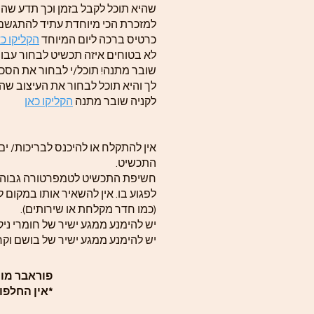
שהיא תוכל לקבל בזמן וכך תדע שה
למזכרת הכי מיוחדת עתיד להתגשם
כרטיס ברכה ליום המיוחד
הקליקו כא
לא בטוחים איזה תכשיט לבחור עבור
שובר מתנה! תוכל/י לבחור את הסכ
לך והיא תוכל לבחור את העיצוב שה
לקניה שובר מתנה
הקליקו כאן
אין להתקלח או להיכנס לבריכות/ ים
התכשיט.
חשיפת התכשיט לטמפרטורה גבוהה
לפגוע בו. אין להשאיר אותו במקום ל
(כמו חדר מקלחת או שירותים).
יש להימנע ממגע ישיר של חומרי ניקו
יש להימנע ממגע ישיר של בושם וקר
פוראבר מומנטס תכ
*אין החלפו