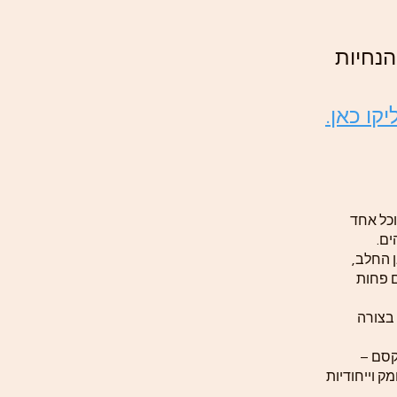
נחיות
קו כאן.
וכל אחד
ים.
 החלב,
ם פחות
 בצורה
קסם –
ק וייחודיות