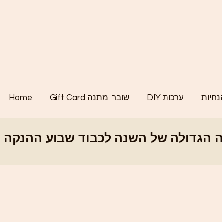
נחיות
DIY ערכות
Gift Card שוברי מתנה
Home
לה של השנה לכבוד שבוע ההנקה הבינלאומי - SALE - קוד קופון BWEEK26 - ההנחה הגדולה של