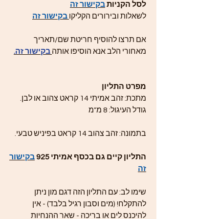
לסל הקניות
בקישור זה
לשאלות ובירורים הקליקו
בקישור זה
אם תרצו להוסיף חריטת שם/תאריך
מאחורי הלב אנא הוסיפו אותה
בקישור זה.
מפרט התליון
מתכת: זהב אמיתי 14 קראט צהוב או לבן.
גודל העיגול: 8 מ"מ
בתמונה: זהב צהוב 14 קראט בפיניש טבעי.
התליון קיים גם בכסף אמיתי 925
בקישור
זה
שימו לב: עם התליון הזה דגם מון ניתן
להתקלח! (מים וסבון רגיל בלבד) - אין
להיכנס לים או בריכה - שאר ההנחיות