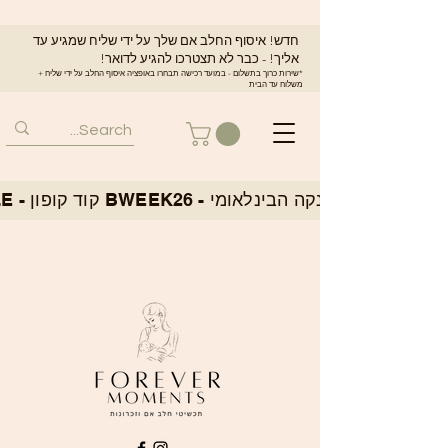
חדש! איסוף החלב אם שלך על ידי שליח שמגיע עד
אליך! - כבר לא תצטרכו להגיע לדואר!
*שירות כרוך בתשלום - במועד רכישה תבחרו באופציה איסוף החלב על ידי שליח +
משלוח עד הבית