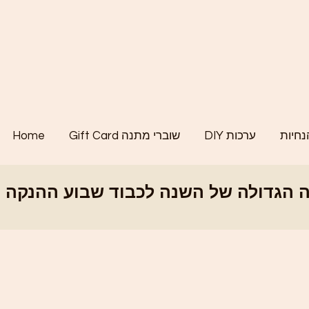
נחיות
DIY ערכות
Gift Card שוברי מתנה
Home
לה של השנה לכבוד שבוע ההנקה הבינלאומי - SALE - קוד קופון BWEEK26 - ההנחה הגדולה של