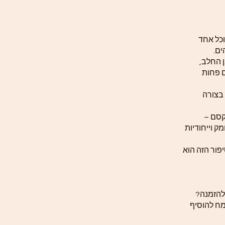
וכל אחד
ים.
 החלב,
ם פחות
 בצורה
קסם –
ק וייחודיות
פור הזה הוא
להזמנה?
ח להוסיף