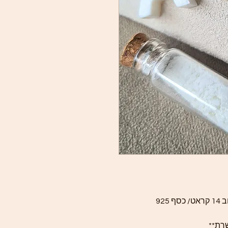
92
שרת**