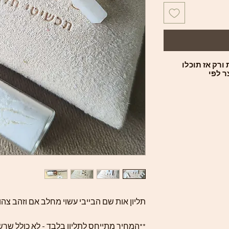
ורק אז תוכלו
ר לפי
תליון אות שם הבייבי עשוי מחלב אם וזהב צהוב 14 קראט/ כסף 5
**המחיר מתייחס לתליון בלבד - לא כולל שר