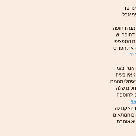
זמן הכנת התכשיט לפי תקנון האתר עד 12
ני אבל
זמנה דחופה
 דחופה יש
ם הספציפי
ף את הפריט
זה.
זמין בזמן
אין בעיה!
יגיטלי מהמם
חלום שלה
! להוספה
ן!
ה? קנו לה
ום המתאים
יא אוהבת!