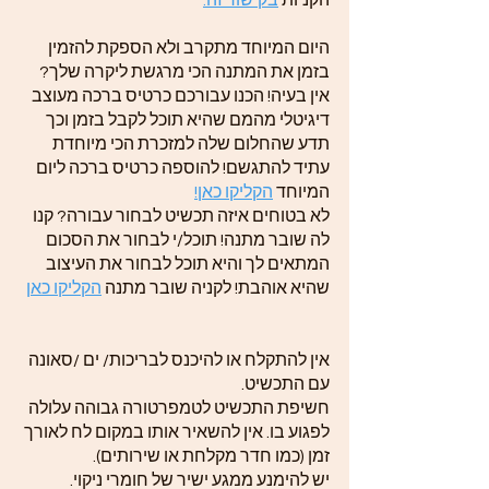
הקניות
בקישור זה.
היום המיוחד מתקרב ולא הספקת להזמין
בזמן את המתנה הכי מרגשת ליקרה שלך?
אין בעיה! הכנו עבורכם כרטיס ברכה מעוצב
דיגיטלי מהמם שהיא תוכל לקבל בזמן וכך
תדע שהחלום שלה למזכרת הכי מיוחדת
עתיד להתגשם! להוספה כרטיס ברכה ליום
המיוחד
הקליקו כאן!
לא בטוחים איזה תכשיט לבחור עבורה? קנו
לה שובר מתנה! תוכל/י לבחור את הסכום
המתאים לך והיא תוכל לבחור את העיצוב
שהיא אוהבת! לקניה שובר מתנה
הקליקו כאן
אין להתקלח או להיכנס לבריכות/ ים /סאונה
עם התכשיט.
חשיפת התכשיט לטמפרטורה גבוהה עלולה
לפגוע בו. אין להשאיר אותו במקום לח לאורך
זמן (כמו חדר מקלחת או שירותים).
יש להימנע ממגע ישיר של חומרי ניקוי.