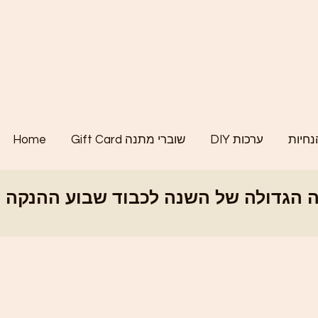
נחיות
DIY ערכות
Gift Card שוברי מתנה
Home
לה של השנה לכבוד שבוע ההנקה הבינלאומי - SALE - קוד קופון BWEEK26 - ההנחה הגדולה של