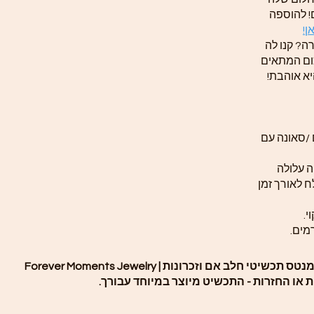
! להוספה
ן!
ה? קנו לה
ום המתאים
יא אוהבת!
 /סאונה עם
 עלולה
ח לאורך זמן
י.
מים.
שיטי חלב אם וזכרונות | Forever Moments Jewelry
ת או החזרות - התכשיט מיוצר במיוחד עבורך.