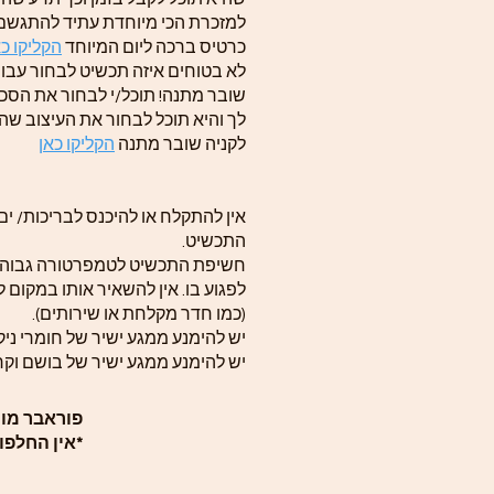
למזכרת הכי מיוחדת עתיד להתגשם
כרטיס ברכה ליום המיוחד
הקליקו כא
לא בטוחים איזה תכשיט לבחור עבור
שובר מתנה! תוכל/י לבחור את הסכ
לך והיא תוכל לבחור את העיצוב שה
לקניה שובר מתנה
הקליקו כאן
אין להתקלח או להיכנס לבריכות/ ים
התכשיט.
חשיפת התכשיט לטמפרטורה גבוהה
לפגוע בו. אין להשאיר אותו במקום ל
(כמו חדר מקלחת או שירותים).
יש להימנע ממגע ישיר של חומרי ניקו
יש להימנע ממגע ישיר של בושם וקר
פוראבר מומנטס תכ
*אין החלפו