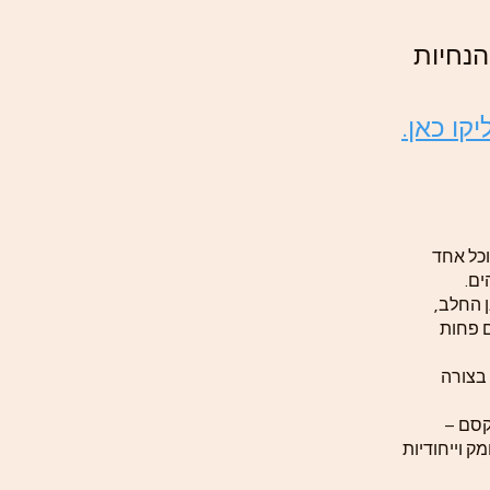
נחיות
קו כאן.
וכל אחד
ים.
 החלב,
ם פחות
 בצורה
קסם –
ק וייחודיות